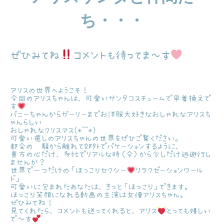
ち・・・
ぜひみてね
コメントも待ってま～す
アリスの世界へようこそ！
今回のアリスちゃんは、可愛いサンタコスチュームで早着換えで
す
バニーちゃんからガーリーまでお洋服大好きなおしゃれなアリスち
ゃんらしい
おしゃれなクリスマス(*^^*)
可愛い癒しのアリスちゃんの世界をぜひご覧ください。
都会の喧騒から離れて郊外でバケーションするように、
貴方の心だけ、多忙でリアルな時（今）から少しだけ逃避行し
ませんか？
世界で一つだけの「ほっこりセクシー
リラクゼーションワール
ド」
可愛いに包まれたあなたは、きっと「ほっこり」できます。
ほっこり笑顔になれる動画の主演は女優アリスちゃん。
ぜひみてね！
見てくれたら、コメントも送ってくれると、アリス
とっても嬉しい
で～す