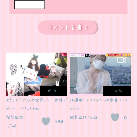
ガーリー
コスプレ
ようこそ「アリスの世界」へ〜女優デ
保護中: アリスちゃんの水着コレク
ビュー アリスちゃん
ション
閲覧回数：
閲覧回数：802
0
+93
1,348