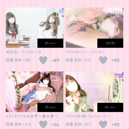
ガーリー
コスプレ
高校生・アリスの一日
アリスのバニー・パーティ
閲覧回数：881
+89
閲覧回数：671
+90
ガーリー
ガーリー
ようこそアリスの世界～舞台裏～
アリスの制服ファッションシー
閲覧回数：619
+54
閲覧回数：817
+90