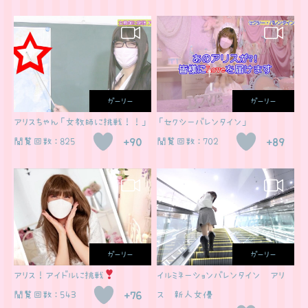
ガーリー
ガーリー
アリスちゃん「女教師に挑戦！！」
「セクシーバレンタイン」
閲覧回数：825
+90
閲覧回数：702
+89
ガーリー
ガーリー
アリス！アイドルに挑戦
イルミネーションバレンタイン アリ
閲覧回数：543
+76
ス 新人女優