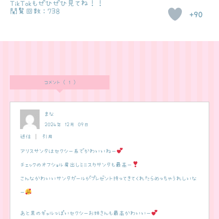
TikTokもぜひぜひ見てね！！
閲覧回数：738
+90
コメント ( 1 )
まな
2024年 12月 09日
返信
引用
アリスサンタはセクシー系でかわいいねー
チェックのオフショル肩出しミニスカサンタも最高ー
こんなかわいいサンタガールがプレゼント持ってきてくれたらめっちゃうれしいな
ー
あと黒のギャルっぽいセクシーお姉さんも最高かわいいー